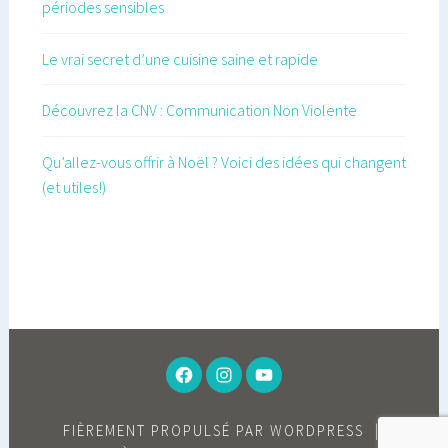
périodes sensibles
Le vrai secret d’une cuisine saine et rapide
Découvrez la CNV : Communication Non Violente
Qu’allez-vous offrir à Noël ? Voici des idées qui changent
(et utiles!)
FACEBOOK
INSTAGRAM
YOUTUBE
FIÈREMENT PROPULSÉ PAR WORDPRESS
|