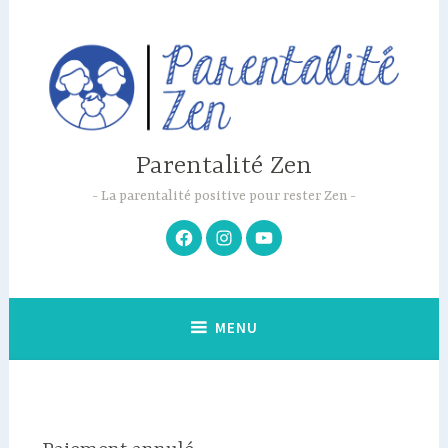
Accéder
au
contenu
principal
Parentalité Zen
La parentalité positive pour rester Zen
Facebook
Instagram
Youtube
MENU