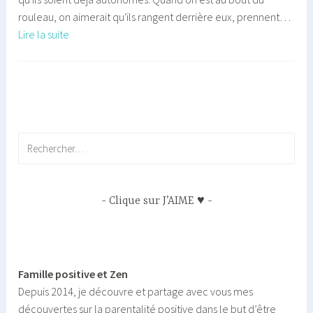
rouleau, on aimerait qu'ils rangent derrière eux, prennent…
Comment
Lire la suite
les
enfants
pensent
VS
Comment
les
Rechercher :
parents
pensent
Clique sur J’AIME ♥
Famille positive et Zen
Depuis 2014, je découvre et partage avec vous mes
découvertes sur la parentalité positive dans le but d’être