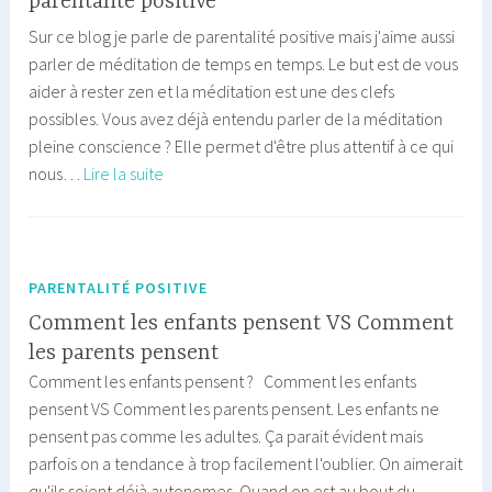
parentalité positive
Sur ce blog je parle de parentalité positive mais j'aime aussi
parler de méditation de temps en temps. Le but est de vous
aider à rester zen et la méditation est une des clefs
possibles. Vous avez déjà entendu parler de la méditation
pleine conscience ? Elle permet d'être plus attentif à ce qui
Namatata
nous…
Lire la suite
:
5
points
à
PARENTALITÉ POSITIVE
méditer
Comment les enfants pensent VS Comment
sur
les parents pensent
la
Comment les enfants pensent ? Comment les enfants
parentalité
pensent VS Comment les parents pensent. Les enfants ne
positive
pensent pas comme les adultes. Ça parait évident mais
parfois on a tendance à trop facilement l'oublier. On aimerait
qu'ils soient déjà autonomes. Quand on est au bout du