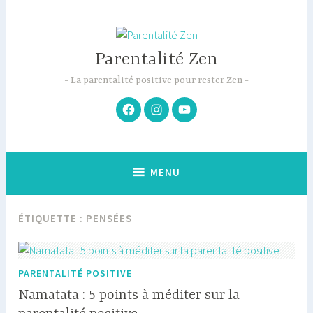
Accéder
au
contenu
Parentalité Zen
principal
La parentalité positive pour rester Zen
Facebook
Instagram
Youtube
MENU
ÉTIQUETTE :
PENSÉES
PARENTALITÉ POSITIVE
Namatata : 5 points à méditer sur la