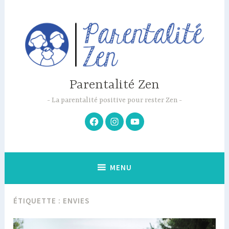
Accéder
au
contenu
principal
Parentalité Zen
La parentalité positive pour rester Zen
Facebook
Instagram
Youtube
MENU
ÉTIQUETTE :
ENVIES