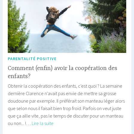
PARENTALITÉ POSITIVE
Comment (enfin) avoir la coopération des
enfants?
Obtenir la coopération des enfants, c'est quoi ? La semaine
dernière Clarence n'avait pas envie de mettre sa grosse
doudoune par exemple. Il préférait son manteau léger alors
que selon nous il faisait bien trop froid. Parfois on veut juste
que ça aille vite, pas le temps de discuter pour un manteau
Comment
ou non... !…
Lire la suite
(enfin)