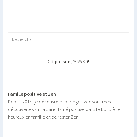
avoir
la
coopération
des
enfants?
Rechercher :
Clique sur J’AIME ♥
Famille positive et Zen
Depuis 2014, je découvre et partage avec vous mes
découvertes sur la parentalité positive dans le but d’être
heureux en famille et de rester Zen !