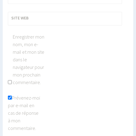
SITE WEB
Enregistrer mon
nom, mon e-
mail et mon site
dans le
navigateur pour
mon prochain
commentaire.
Prévenez-moi
par e-mail en
cas de réponse
à mon
commentaire.