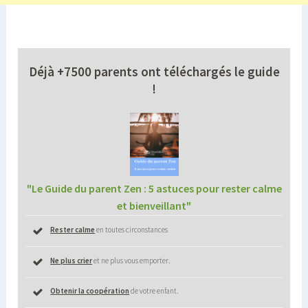
Déjà +7500 parents
ont téléchargés le guide
!
"Le Guide du parent Zen : 5 astuces pour rester calme
et bienveillant"
Rester calme
en toutes circonstances
Ne plus crier
et ne plus vous emporter.
O
btenir la coopération
de votre enfant.