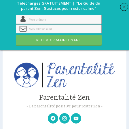
Téléchargez GRATUITEMENT
| "Le Guide du
parent Zen : 5 astuces pour rester calme"
RECEVOIR MAINTENANT
Accéder
au
contenu
principal
Parentalité Zen
La parentalité positive pour rester Zen
Facebook
Instagram
Youtube