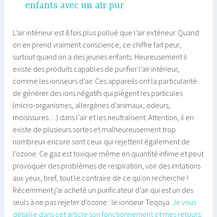
enfants avec un air pur
L’air intérieur est 8 fois plus pollué que l’air extérieur. Quand
on en prend vraiment conscience, ce chiffre fait peur,
surtout quand on a des jeunes enfants. Heureusement il
existe des produits capables de purifier l’air intérieur,
comme les ioniseurs d’air. Ces appareils ont la particularité
de générer des ions négatifs qui piègent les particules
(micro-organismes, allergènes d’animaux, odeurs,
moisissures…) dans l’air et les neutralisent. Attention, il en
existe de plusieurs sortes et malheureusement trop
nombreux encore sont ceux qui rejettent également de
l’ozone. Ce gaz est toxique même en quantité infime et peut
provoquer des problèmes de respiration, voir des irritations
aux yeux, bref, tout le contraire de ce qu’on recherche !
Récemment j’ai acheté un purificateur d’air qui est un des
seuls à ne pas rejeter d’ozone : le ioniseur Teqoya.
Je vous
détaille dans cet article son fonctionnement et mes retours
.