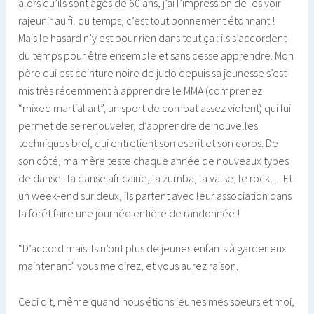
alors qu’ils sont âgés de 60 ans, j’ai l’impression de les voir
rajeunir au fil du temps, c’est tout bonnement étonnant !
Mais le hasard n’y est pour rien dans tout ça : ils s’accordent
du temps pour être ensemble et sans cesse apprendre. Mon
père qui est ceinture noire de judo depuis sa jeunesse s’est
mis très récemment à apprendre le MMA (comprenez
“mixed martial art”, un sport de combat assez violent) qui lui
permet de se renouveler, d’apprendre de nouvelles
techniques bref, qui entretient son esprit et son corps. De
son côté, ma mère teste chaque année de nouveaux types
de danse : la danse africaine, la zumba, la valse, le rock… Et
un week-end sur deux, ils partent avec leur association dans
la forêt faire une journée entière de randonnée !
“D’accord mais ils n’ont plus de jeunes enfants à garder eux
maintenant” vous me direz, et vous aurez raison.
Ceci dit, même quand nous étions jeunes mes soeurs et moi,