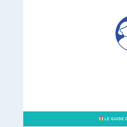
Accéder
au
contenu
principal
LE GUIDE 