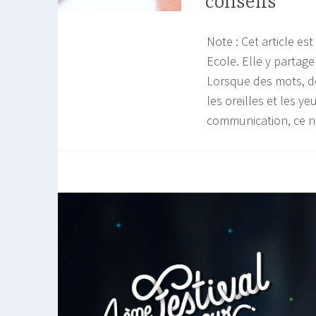
conseils
Note : Cet article es
Ecole. Elle y partag
Lorsque des mots, de
les oreilles et les 
communication, ce 