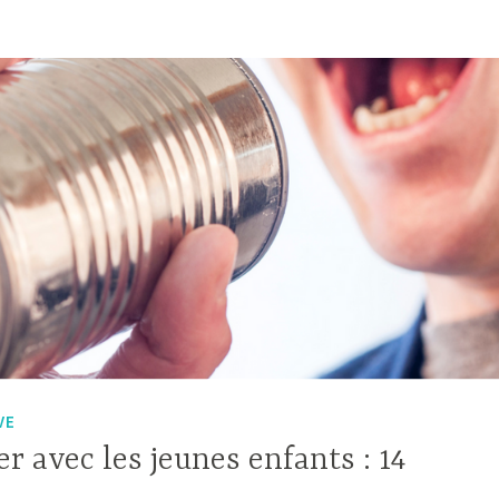
les
caprices
et
les
colères
?
VE
avec les jeunes enfants : 14