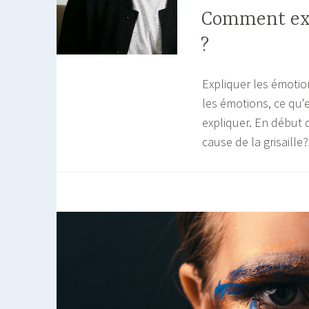
Comment exp
?
Expliquer les émotion
les émotions, ce qu'el
expliquer. En début d
cause de la grisaille