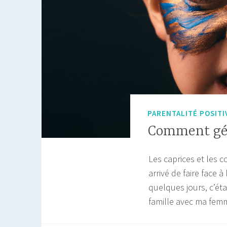
PARENTALITÉ POSITI
Comment gére
Les caprices et les c
arrivé de faire face 
quelques jours, c’ét
famille avec ma fem