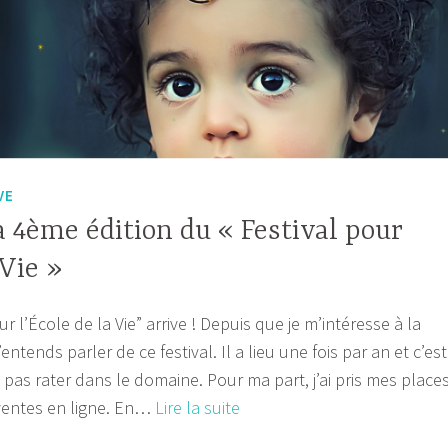
VE
 4ème édition du « Festival pour
 Vie »
r l’École de la Vie” arrive ! Depuis que je m’intéresse à la
j’entends parler de ce festival. Il a lieu une fois par an et c’est
as rater dans le domaine. Pour ma part, j’ai pris mes place
Découvrez
ventes en ligne. En…
Lire la suite
la