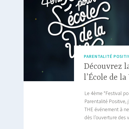
PARENTALITÉ POSITI
Découvrez la
l’École de la
Le 4ème “Festival pou
Parentalité Positive, 
THE événement à ne p
dès l’ouverture des 