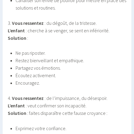
Canaliser son envie de pouvoir pour mettre en place des
solutions et routines.
3.
Vous ressentez
: du dégoût, de la tristesse.
L’enfant
: cherche à se venger, se sent en infériorité.
Solution
:
Ne pas riposter.
Restez bienveillant et empathique.
Partagez vos émotions.
Écoutez activement.
Encouragez.
4.
Vous ressentez
: de l’impuissance, du désespoir.
L’enfant
: veut confirmer son incapacité.
Solution
: faites disparaître cette fausse croyance :
Exprimez votre confiance.