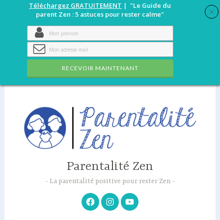
Téléchargez GRATUITEMENT
| "Le Guide du
parent Zen : 5 astuces pour rester calme"
RECEVOIR MAINTENANT
Accéder
au
contenu
principal
Parentalité Zen
La parentalité positive pour rester Zen
Facebook
Instagram
Youtube