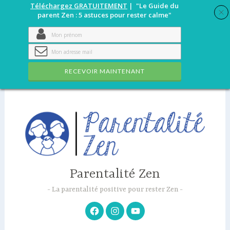
Téléchargez GRATUITEMENT
| "Le Guide du
parent Zen : 5 astuces pour rester calme"
RECEVOIR MAINTENANT
Accéder
au
contenu
principal
Parentalité Zen
La parentalité positive pour rester Zen
Facebook
Instagram
Youtube