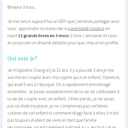
Bonjour à tous,
Je me lance aujourd’hui un DÉFI que j’aimerais partager avec
vous : apprendre les bases de la
parentalité positive
en
lisant
12 grands livres en 3 mois
(1 livre / semaine) et vous
en proposer un résumé détaillé pour que chacun en profite.
Qui suis-je?
Je m’appelle Chang et j’ai 31 ans. Il y a plus de 3 ans je me
suis mis en couple avec ma copine qui a un enfant, Clarence,
qui avait 5 ans à l’époque. On a rapidement emménagé
ensemble. Je passe soudainement de la vie de célibataire à
la vie de couple avec un enfant. J’étais perdu, je ne savais
pas où était ma place, je ne comprenais pas certaines
colères de cet enfant ni comment réagir face à elles. Il n’est
pas toujours évident de vivre en tant que famille
recomposée, on est rarement préparé à ça, en tout cas je