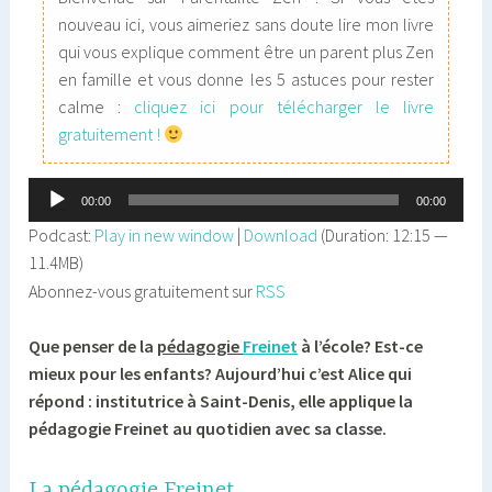
nouveau ici, vous aimeriez sans doute lire mon livre
qui vous explique comment être un parent plus Zen
en famille et vous donne les 5 astuces pour rester
calme :
cliquez ici pour télécharger le livre
gratuitement !
Lecteur
00:00
00:00
audio
Podcast:
Play in new window
|
Download
(Duration: 12:15 —
11.4MB)
Abonnez-vous gratuitement sur
RSS
Que penser de la
pédagogie
Freinet
à l’école? Est-ce
mieux pour les enfants? Aujourd’hui c’est Alice qui
répond : institutrice à Saint-Denis, elle applique la
pédagogie Freinet au quotidien avec sa classe.
La pédagogie Freinet