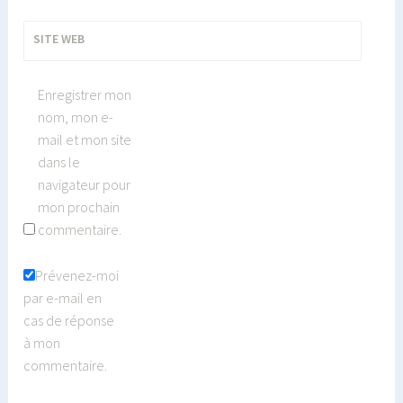
SITE WEB
Enregistrer mon
nom, mon e-
mail et mon site
dans le
navigateur pour
mon prochain
commentaire.
Prévenez-moi
par e-mail en
cas de réponse
à mon
commentaire.