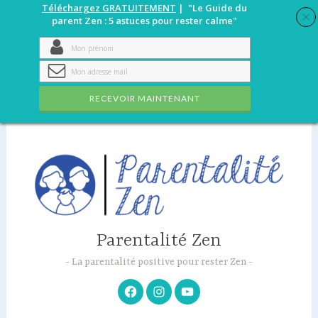
Téléchargez GRATUITEMENT
| "Le Guide du
parent Zen : 5 astuces pour rester calme"
RECEVOIR MAINTENANT
Accéder
au
contenu
principal
Parentalité Zen
La parentalité positive pour rester Zen
Facebook
Instagram
Youtube