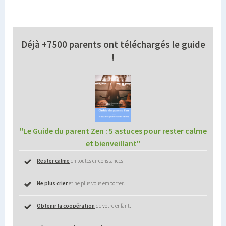
Déjà +7500 parents
ont téléchargés le guide
!
"Le Guide du parent Zen : 5 astuces pour rester calme
et bienveillant"
Rester calme
en toutes circonstances
Ne plus crier
et ne plus vous emporter.
O
btenir la coopération
de votre enfant.