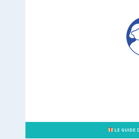
Accéder
au
contenu
principal
LE GUIDE 