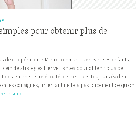
e
M
VE
 simples pour obtenir plus de
s de coopération ? Mieux communiquer avec ses enfants,
a plein de stratégies bienveillantes pour obtenir plus de
t des enfants. Être écouté, ce n'est pas toujours évident.
lon les consignes, un enfant ne fera pas forcément ce qu'on
3
ire la suite
stratégies
simples
pour
obtenir
plus