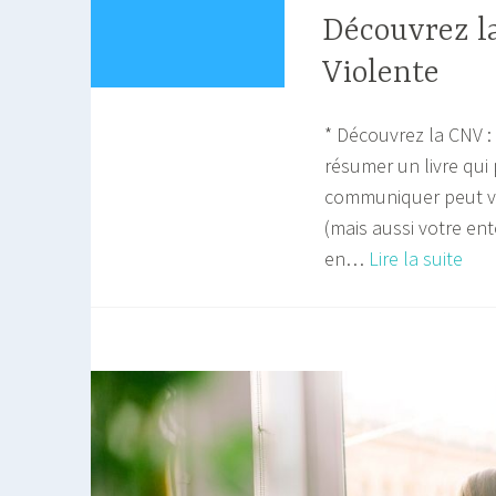
Découvrez l
Violente
* Découvrez la CNV :
résumer un livre qui
communiquer peut vo
(mais aussi votre en
Déc
en…
Lire la suite
la
CNV
:
Com
No
Viol