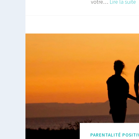
C
votre…
Lire la suite
e
p
u
l
C
P
?
PARENTALITÉ POSITI