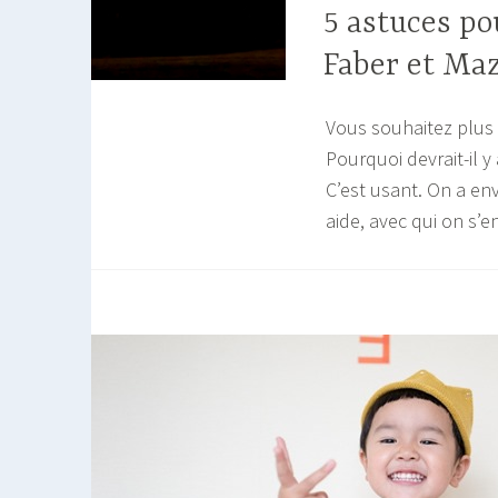
5 astuces po
Faber et Maz
Vous souhaitez plus 
Pourquoi devrait-il y
C’est usant. On a en
aide, avec qui on s’