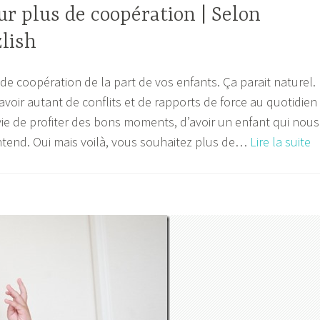
ur plus de coopération | Selon
lish
de coopération de la part de vos enfants. Ça parait naturel.
 avoir autant de conflits et de rapports de force au quotidien
vie de profiter des bons moments, d’avoir un enfant qui nous
5
entend. Oui mais voilà, vous souhaitez plus de…
Lire la suite
a
p
p
d
c
|
S
F