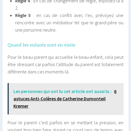
Règle 4
: En cas de changement de règle, exposez-la à
2.
Règle 5
: en cas de conflit avec l’ex, prévoyez une
rencontre avec un médiateur tel que le grand-père ou
une personne neutre.
Quand les enfants sont en visite
Pour le beau-parent qui accueille le beau-enfant, cela peut
être stressant car parfois l’attitude du parent est totalement
différente dans ces moments-là.
Les personnes qui ont lu cet article ont aussi lu :
6
astuces Anti-Colères de Catherine Dumonteil
Kremer
Pour le parent c’est parfois en se mettant la pression, en
voulant trop bien faire durant ce court laps de temps avec