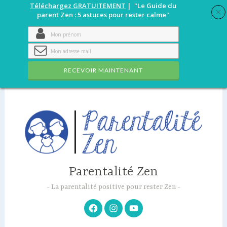
Téléchargez GRATUITEMENT
| "Le Guide du
parent Zen : 5 astuces pour rester calme"
RECEVOIR MAINTENANT
Accéder
au
contenu
principal
Parentalité Zen
La parentalité positive pour rester Zen
Facebook
Instagram
Youtube