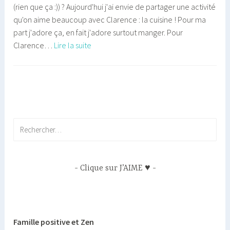
(rien que ça :)) ? Aujourd'hui j'ai envie de partager une activité
qu'on aime beaucoup avec Clarence : la cuisine ! Pour ma
part j'adore ça, en fait j'adore surtout manger. Pour
[VIDEO]
Clarence…
Lire la suite
La
recette
pour
enfant
la
plus
Rechercher :
facile
du
monde
Clique sur J’AIME ♥
!
Famille positive et Zen