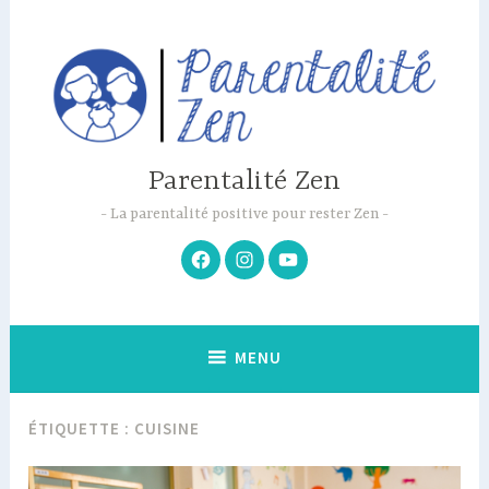
Accéder
au
contenu
principal
Parentalité Zen
La parentalité positive pour rester Zen
Facebook
Instagram
Youtube
MENU
ÉTIQUETTE :
CUISINE