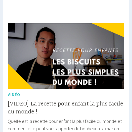
faire
manger
des
légumes
aux
enfants
VIDÉO
[VIDEO] La recette pour enfant la plus facile
du monde !
Quelle est la recette pour enfant la plus facile du monde et
comment elle peut vous apporter du bonheur à la maison