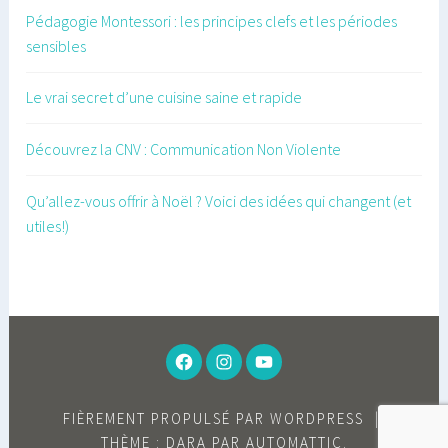
Pédagogie Montessori : les principes clefs et les périodes
sensibles
Le vrai secret d’une cuisine saine et rapide
Découvrez la CNV : Communication Non Violente
Qu’allez-vous offrir à Noël ? Voici des idées qui changent (et
utiles!)
FACEBOOK
INSTAGRAM
YOUTUBE
FIÈREMENT PROPULSÉ PAR WORDPRESS
|
THÈME : DARA PAR
AUTOMATTIC
.