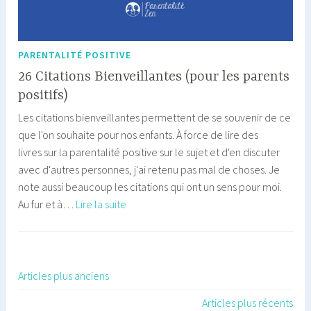
PARENTALITÉ POSITIVE
26 Citations Bienveillantes (pour les parents
positifs)
Les citations bienveillantes permettent de se souvenir de ce
que l'on souhaite pour nos enfants. À force de lire des
livres sur la parentalité positive sur le sujet et d'en discuter
avec d'autres personnes, j'ai retenu pas mal de choses. Je
note aussi beaucoup les citations qui ont un sens pour moi.
26
Au fur et à…
Lire la suite
Citations
Bienveillantes
(pour
les
Articles plus anciens
Navigation
parents
Articles plus récents
des
positifs)