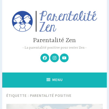
Accéder
au
contenu
principal
Parentalité Zen
La parentalité positive pour rester Zen
Facebook
Instagram
Youtube
MENU
ÉTIQUETTE :
PARENTALITÉ POSITIVE