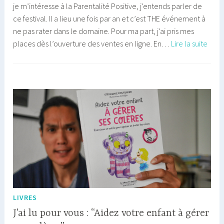
je m’intéresse à la Parentalité Positive, j’entends parler de
ce festival. Il a lieu une fois par an et c’est THE événement à
ne pas rater dans le domaine. Pour ma part, j’ai pris mes
Déco
places dès l’ouverture des ventes en ligne. En…
Lire la suite
la
4èm
éditi
du
« Fes
pour
l’Éco
de
la
Vie »
LIVRES
J’ai lu pour vous : “Aidez votre enfant à gérer