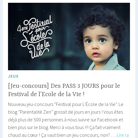
enfants
:
14
conseils
JEUX
[Jeu-concours] Des PASS 3 JOURS pour le
Festival de l’Ecole de la Vie !
Nouveau jeu-concours “Festival pour L’École de la Vie”. Le
blog “Parentalité Zen” grossit de jours en jours ! Vous êtes
déjà plus de 500 personnes à nous suivre sur Facebook et
bien plus sur le blog. Merci à vous tous !!! Ça fait vraiment
chaud au cœur ! Ça vaut bien un jeu concours, non? …
Lire la