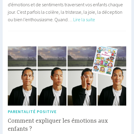
d'émotions et de sentiments traversent vos enfants chaque
jour. C'est parfois la colère, la tristesse, la joie, la déception
Mes
ou bien l'enthousiasme. Quand…
Lire la suite
sentiments
mes
besoins
:
un
jeu
outils
autour
des
émotions
PARENTALITÉ POSITIVE
Comment expliquer les émotions aux
enfants ?