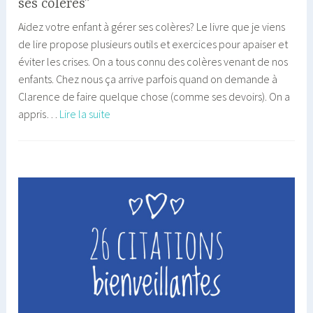
ses colères”
Aidez votre enfant à gérer ses colères? Le livre que je viens
de lire propose plusieurs outils et exercices pour apaiser et
éviter les crises. On a tous connu des colères venant de nos
enfants. Chez nous ça arrive parfois quand on demande à
Clarence de faire quelque chose (comme ses devoirs). On a
J’ai
appris…
Lire la suite
lu
pour
vous
:
“Aidez
votre
enfant
à
gérer
ses
colères”