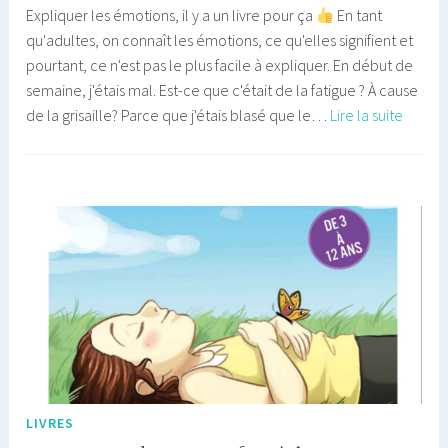
Expliquer les émotions, il y a un livre pour ça
En tant
qu'adultes, on connaît les émotions, ce qu'elles signifient et
pourtant, ce n'est pas le plus facile à expliquer. En début de
semaine, j'étais mal. Est-ce que c'était de la fatigue ? À cause
Comm
de la grisaille? Parce que j'étais blasé que le…
Lire la suite
expliq
les
émoti
aux
enfant
?
LIVRES