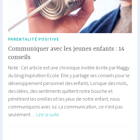
PARENTALITÉ POSITIVE
Communiquer avec les jeunes enfants : 14
conseils
Note : Cet article est une chronique invitée écrite par Maggy
du blog Inspiration-Ecole. Elle y partage ses conseils pour le
développement personnel des enfants. Lorsque des mots,
des idées, des sentiments quittent notre bouche et
pénètrent les oreilles et les yeux de notre enfant, nous
communiquons avec lui. La communication, ce n’est pas
Communiquer
seulement…
Lire la suite
avec
les
jeunes