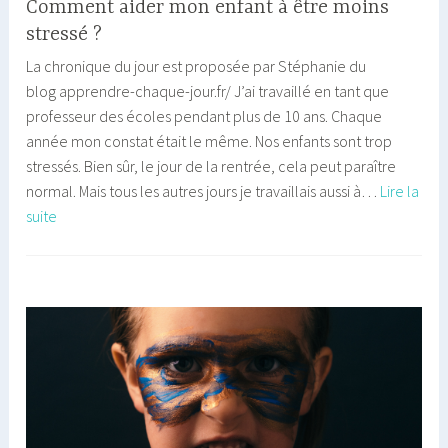
Comment aider mon enfant à être moins
stressé ?
La chronique du jour est proposée par Stéphanie du
blog apprendre-chaque-jour.fr/ J’ai travaillé en tant que
professeur des écoles pendant plus de 10 ans. Chaque
année mon constat était le même. Nos enfants sont trop
stressés. Bien sûr, le jour de la rentrée, cela peut paraître
normal. Mais tous les autres jours je travaillais aussi à…
Lire la
Comment
suite
aider
mon
enfant
à
être
moins
stressé
?