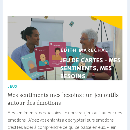
de
renforcer
votre
lien
parent-
enfant
JEUX
Mes sentiments mes besoins : un jeu outils
autour des émotions
Mes sentiments mes besoins : le nouveau jeu outil autour des
émotions ! Aidez vos enfants à décrypter leurs émotions,
c'est les aider à comprendre ce qui se passe en eux. Plein