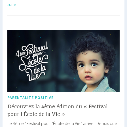
[Jeu-
suite
concours]
Des
PASS
3
JOURS
pour
le
Festival
de
l’Ecole
de
la
Vie
PARENTALITÉ POSITIVE
!
Découvrez la 4ème édition du « Festival
pour l’École de la Vie »
Le 4ème “Festival pour l’École de la Vie” arrive ! Depuis que