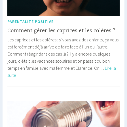
PARENTALITÉ POSITIVE
Comment gérer les caprices et les colères ?
Les caprices et les colères : si vous avez des enfants, ça vous
est forcément déjà arrivé de faire face à l’un ou l’autre.
Comment réagir dans ces cas là ? Il y a encore quelques
jours, c’était les vacances scolaires et on passait du bon
temps en famille avec ma femme et Clarence. On…
Lire la
Comment
suite
gérer
les
caprices
et
les
colères
?