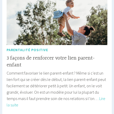
PARENTALITÉ POSITIVE
3 façons de renforcer votre lien parent-
enfant
Comment favoriser le lien parent-enfant ? Même si c’est un
lien fort qui se créer dès le début, la lien parent-enfant peut
facilement se détériorer petit à petit. Un enfant, on le voit
grandir, évoluer. On est un modèle pour lui la plupart du
temps mais il faut prendre soin de nos relations si l’on…
Lire
3
la suite
façons